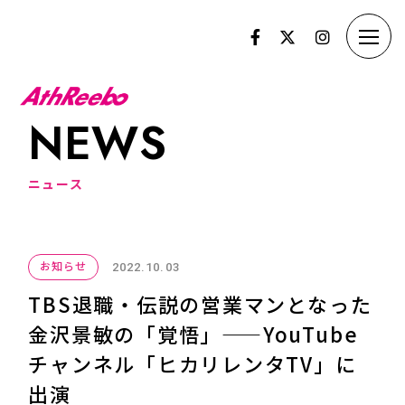
N
E
W
S
ニ
ュ
ー
ス
お知らせ
2022.10.03
TBS退職・伝説の営業マンとなった
金沢景敏の「覚悟」——YouTube
チャンネル「ヒカリレンタTV」に
出演