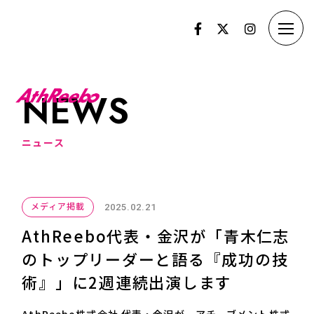
N
E
W
S
ニ
ュ
ー
ス
メディア掲載
2025.02.21
AthReebo代表・金沢が「青木仁志
のトップリーダーと語る『成功の技
術』」に2週連続出演します