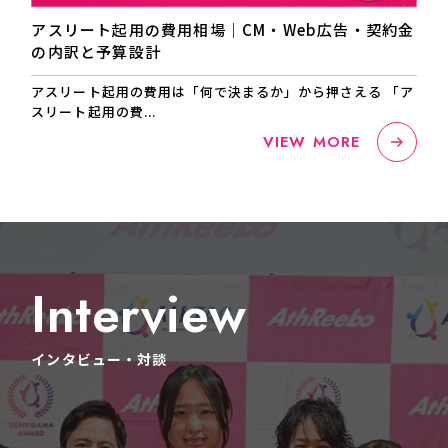
アスリート起用の費用相場｜CM・Web広告・契約金
の内訳と予算設計
アスリート起用の費用は「何で決まるか」から押さえる 「ア
スリート起用の費...
VIEW MORE
I
n
t
e
r
v
i
e
w
イ
ン
タ
ビ
ュ
ー
・
対
談