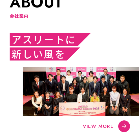
A
B
O
U
T
会
社
案
内
アスリートに
新しい風を
VIEW MORE