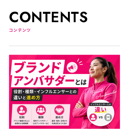
C
O
N
T
E
N
T
S
コ
ン
テ
ン
ツ