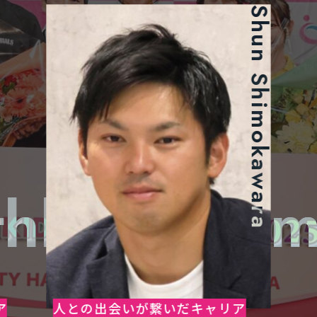
Shun Shimokawara
Shun Shimokawara
te's Tomorr
te's Tomorr
ア
人との出会いが繋いだキャリア