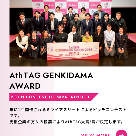
A
t
h
T
A
G
G
E
N
K
I
D
A
M
A
A
W
A
R
D
PITCH CONTEST OF MIRAI ATHLETE
年に1回開催されるミライアスリートによるピッチコンテスト
です。
支援企業の方々の投票によりAthTAG大賞/賞が決定します。
VIEW MORE