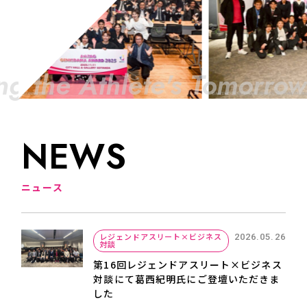
ng the Athlete's Tomorrow
N
E
W
S
ニ
ュ
ー
ス
レジェンドアスリート×ビジネス
2026.05.26
対談
第16回レジェンドアスリート×ビジネス
対談にて葛西紀明氏にご登壇いただきま
した