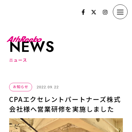
N
E
W
S
ニ
ュ
ー
ス
お知らせ
2022.09.22
CPAエクセレントパートナーズ株式
会社様へ営業研修を実施しました