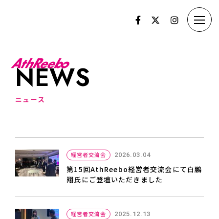
N
E
W
S
ニ
ュ
ー
ス
経営者交流会
2026.03.04
第15回AthReebo経営者交流会にて白鵬
翔氏にご登壇いただきました
経営者交流会
2025.12.13